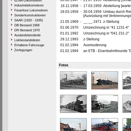
06.08.1947
-
21.07.1953 Abstellung [Schadl
ELNA-Lokomotiven
Industrielokomotiven
16.11.1958
-
17.03.1959 Abstellung [warte
Feuerlose Lokomotiven
18.03.1959
-
30.04.1959 Umbau durch Rei
Sonderkonstruktionen
[Ausrüstung mit Verbrennung
SAAR (1920 - 1935)
21.05.1969
-
__.__.1971 z-Stellung
DB-Bestand 1968
01.06.1970
Umzeichnung in "41 1231-4"
DR-Bestand 1970
01.01.1992
Umzeichnung in "041 231-2"
Auslandsbestände
29.12.1993
z-Stellung
Lokbestandslisten
01.02.1994
Ausmusterung
Erhaltene Fahrzeuge
Zerlegungen
01.02.1994
an ETB - Eisenbahnfreunde Tra
Fotos