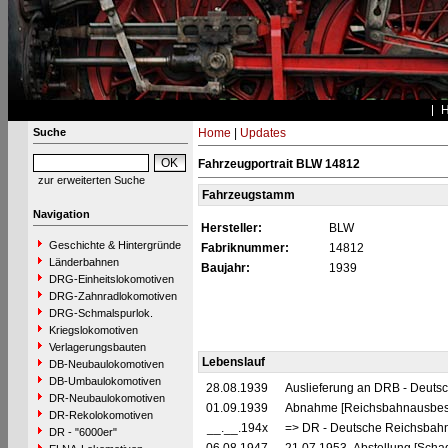
Suche
Home
|
Updates
Fahrzeugportrait BLW 14812
zur erweiterten Suche
Fahrzeugstamm
Navigation
Hersteller:
BLW
Geschichte & Hintergründe
Fabriknummer:
14812
Länderbahnen
Baujahr:
1939
DRG-Einheitslokomotiven
DRG-Zahnradlokomotiven
DRG-Schmalspurlok.
Kriegslokomotiven
Verlagerungsbauten
Lebenslauf
DB-Neubaulokomotiven
DB-Umbaulokomotiven
28.08.1939
Auslieferung an DRB - Deuts
DR-Neubaulokomotiven
01.09.1939
Abnahme [Reichsbahnausbes
DR-Rekolokomotiven
__.__.194x
=> DR - Deutsche Reichsbahn
DR - "6000er"