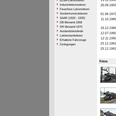
29.11.194
ELNA-Lokomotiven
Industrielokomotiven
26.09.195
Feuerlose Lokomotiven
Sonderkonstruktionen
01.06.197
SAAR (1920 - 1935)
11.10.198
DB-Bestand 1968
DR-Bestand 1970
16.12.198
Auslandsbestände
12.07.199
Lokbestandslisten
12.11.199
Erhaltene Fahrzeuge
25.12.199
Zerlegungen
25.12.199
Fotos