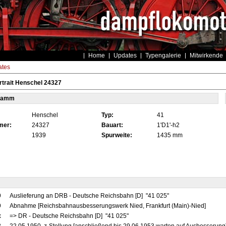
Home
Updates
Typengalerie
Mitwirkende
tes
trait Henschel 24327
tamm
Henschel
Typ:
41
mer:
24327
Bauart:
1'D1'-h2
1939
Spurweite:
1435 mm
9
Auslieferung an DRB - Deutsche Reichsbahn [D] "41 025"
9
Abnahme [Reichsbahnausbesserungswerk Nied, Frankfurt (Main)-Nied]
x
=> DR - Deutsche Reichsbahn [D] "41 025"