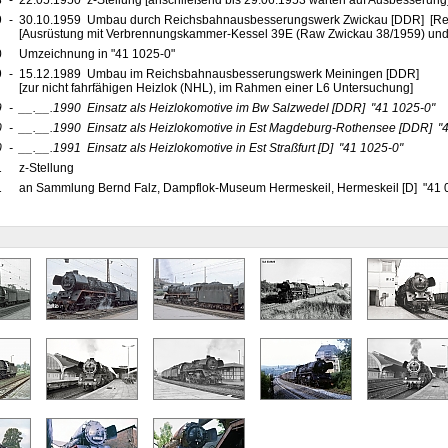
8
-
22.05.1950 z-Stellung [anschließend bis 29.06.1953 warten auf Ausbesserung
9
-
30.10.1959 Umbau durch Reichsbahnausbesserungswerk Zwickau [DDR] [Rek
[Ausrüstung mit Verbrennungskammer-Kessel 39E (Raw Zwickau 38/1959) und 
0
Umzeichnung in "41 1025-0"
9
-
15.12.1989 Umbau im Reichsbahnausbesserungswerk Meiningen [DDR]
[zur nicht fahrfähigen Heizlok (NHL), im Rahmen einer L6 Untersuchung]
9
-
__.__.1990
Einsatz als Heizlokomotive im Bw Salzwedel
[DDR]
"41 1025-0"
0
-
__.__.1990
Einsatz als Heizlokomotive in Est Magdeburg-Rothensee
[DDR]
"4
0
-
__.__.1991
Einsatz als Heizlokomotive in Est Straßfurt
[D]
"41 1025-0"
1
z-Stellung
1
an Sammlung Bernd Falz, Dampflok-Museum Hermeskeil, Hermeskeil [D] "41 