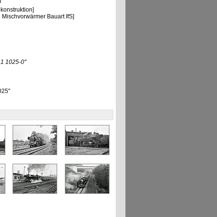
]
onstruktion]
Mischvorwärmer Bauart IfS]
1 1025-0"
025"