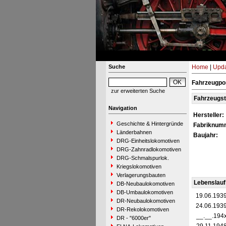
Suche
Home
|
Upda
Fahrzeugpor
zur erweiterten Suche
Fahrzeugs
Navigation
Hersteller:
Geschichte & Hintergründe
Fabriknum
Länderbahnen
Baujahr:
DRG-Einheitslokomotiven
DRG-Zahnradlokomotiven
DRG-Schmalspurlok.
Kriegslokomotiven
Verlagerungsbauten
Lebenslauf
DB-Neubaulokomotiven
DB-Umbaulokomotiven
19.06.193
DR-Neubaulokomotiven
24.06.193
DR-Rekolokomotiven
__.__.194
DR - "6000er"