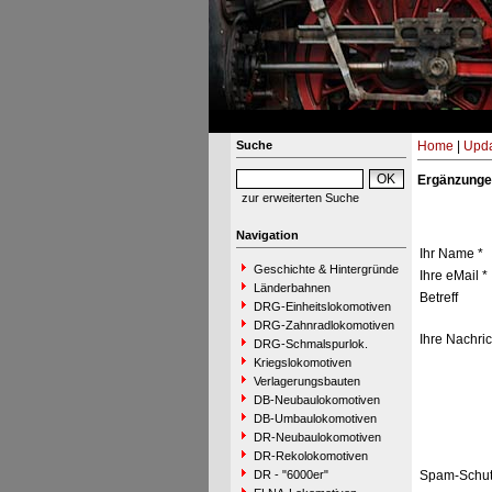
Suche
Home
|
Upda
Ergänzunge
zur erweiterten Suche
Navigation
Ihr Name *
Geschichte & Hintergründe
Ihre eMail *
Länderbahnen
Betreff
DRG-Einheitslokomotiven
DRG-Zahnradlokomotiven
Ihre Nachric
DRG-Schmalspurlok.
Kriegslokomotiven
Verlagerungsbauten
DB-Neubaulokomotiven
DB-Umbaulokomotiven
DR-Neubaulokomotiven
DR-Rekolokomotiven
DR - "6000er"
Spam-Schut