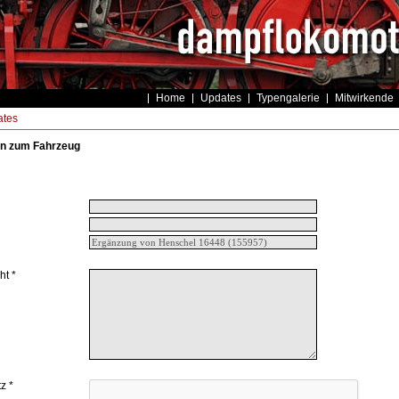
Home
Updates
Typengalerie
Mitwirkende
tes
n zum Fahrzeug
ht *
z *