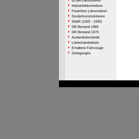
ELNA-Lokomotiven
Industrielokomotiven
Feuerlose Lokomotiven
Sonderkonstruktionen
SAAR (1920 - 1935)
DB-Bestand 1968
DR-Bestand 1970
Auslandsbestände
Lokbestandslisten
Erhaltene Fahrzeuge
Zerlegungen