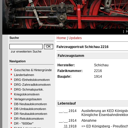
Suche
Home
|
Updates
Fahrzeugportrait Schichau 2216
zur erweiterten Suche
Fahrzeugstamm
Navigation
Hersteller:
Schichau
Geschichte & Hintergründe
Fabriknummer:
2216
Länderbahnen
Baujahr:
1914
DRG-Einheitslokomotiven
DRG-Zahnradlokomotiven
DRG-Schmalspurlok.
Kriegslokomotiven
Verlagerungsbauten
Lebenslauf
DB-Neubaulokomotiven
DB-Umbaulokomotiven
__.__.1914
Auslieferung an KED Königsbe
DR-Neubaulokomotiven
Königliche Eisenbahndirektio
DR-Rekolokomotiven
__.__.1914
Abnahme
DR - "6000er"
__.11.1918
=> ED Königsberg - Preußisc