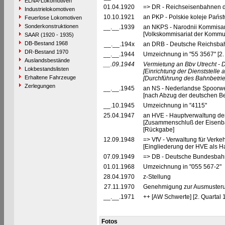
ELNA-Lokomotiven
01.04.1920
=> DR - Reichseisenbahnen d
Industrielokomotiven
10.10.1921
an PKP - Polskie koleje Pańs
Feuerlose Lokomotiven
Sonderkonstruktionen
__.__.1939
an NKPS - Narodnii Kommisar
[Volkskommisariat der Kommun
SAAR (1920 - 1935)
DB-Bestand 1968
__.__.194x
an DRB - Deutsche Reichsbahn
DR-Bestand 1970
__.__.1944
Umzeichnung in "55 3567" [2.
Auslandsbestände
__.09.1944
Vermietung an Bbv Utrecht - D
Lokbestandslisten
[Einrichtung der Dienststelle
Erhaltene Fahrzeuge
[Durchführung des Bahnbetri
Zerlegungen
__.__.1945
an NS - Nederlandse Spoorwe
[nach Abzug der deutschen B
__.10.1945
Umzeichnung in "4115"
25.04.1947
an HVE - Hauptverwaltung de
[Zusammenschluß der Eisenba
[Rückgabe]
12.09.1948
=> VfV - Verwaltung für Verke
[Eingliederung der HVE als Ha
07.09.1949
=> DB - Deutsche Bundesbah
01.01.1968
Umzeichnung in "055 567-2"
28.04.1970
z-Stellung
27.11.1970
Genehmigung zur Ausmusteru
__.__.1971
++ [AW Schwerte] [2. Quartal 
Fotos