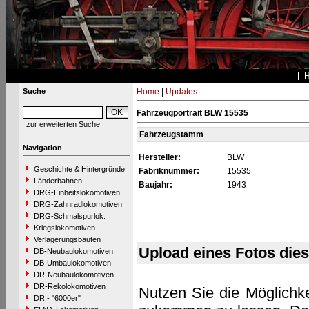
Suche
Home
|
Updates
Fahrzeugportrait BLW 15535
zur erweiterten Suche
Fahrzeugstamm
Navigation
Hersteller:
BLW
Geschichte & Hintergründe
Fabriknummer:
15535
Länderbahnen
Baujahr:
1943
DRG-Einheitslokomotiven
DRG-Zahnradlokomotiven
DRG-Schmalspurlok.
Kriegslokomotiven
Verlagerungsbauten
Upload eines Fotos die
DB-Neubaulokomotiven
DB-Umbaulokomotiven
DR-Neubaulokomotiven
DR-Rekolokomotiven
Nutzen Sie die Möglichke
DR - "6000er"