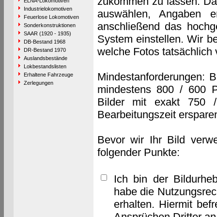
zukommen zu lassen. Das 
ELNA-Lokomotiven
Industrielokomotiven
auswählen, Angaben e
Feuerlose Lokomotiven
anschließend das hochge
Sonderkonstruktionen
SAAR (1920 - 1935)
System einstellen. Wir b
DB-Bestand 1968
welche Fotos tatsächlich
DR-Bestand 1970
Auslandsbestände
Lokbestandslisten
Mindestanforderungen: B
Erhaltene Fahrzeuge
Zerlegungen
mindestens 800 / 600 P
Bilder mit exakt 750 
Bearbeitungszeit erspare
Bevor wir Ihr Bild verw
folgender Punkte:
Ich bin der Bildurhe
habe die Nutzungsrec
erhalten. Hiermit bef
Ansprüchen Dritter a