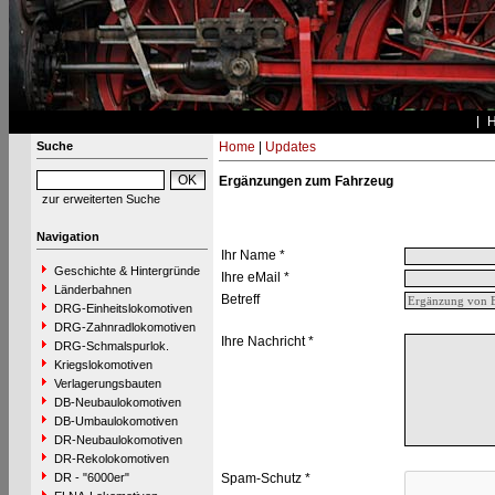
Suche
Home
|
Updates
Ergänzungen zum Fahrzeug
zur erweiterten Suche
Navigation
Ihr Name *
Geschichte & Hintergründe
Ihre eMail *
Länderbahnen
Betreff
DRG-Einheitslokomotiven
DRG-Zahnradlokomotiven
Ihre Nachricht *
DRG-Schmalspurlok.
Kriegslokomotiven
Verlagerungsbauten
DB-Neubaulokomotiven
DB-Umbaulokomotiven
DR-Neubaulokomotiven
DR-Rekolokomotiven
DR - "6000er"
Spam-Schutz *