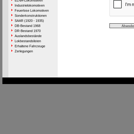
ELNA-Lokomotiven
Industrielokomotiven
Feuerlose Lokomotiven
Sonderkonstruktionen
SAAR (1920 - 1935)
DB-Bestand 1968
DR-Bestand 1970
Auslandsbestände
Lokbestandslisten
Erhaltene Fahrzeuge
Zerlegungen