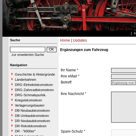
Suche
Home
|
Updates
Ergänzungen zum Fahrzeug
zur erweiterten Suche
Navigation
Ihr Name *
Geschichte & Hintergründe
Ihre eMail *
Länderbahnen
Betreff
DRG-Einheitslokomotiven
DRG-Zahnradlokomotiven
Ihre Nachricht *
DRG-Schmalspurlok.
Kriegslokomotiven
Verlagerungsbauten
DB-Neubaulokomotiven
DB-Umbaulokomotiven
DR-Neubaulokomotiven
DR-Rekolokomotiven
DR - "6000er"
Spam-Schutz *