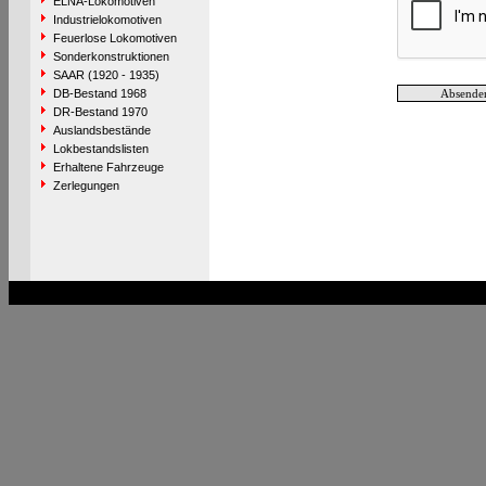
ELNA-Lokomotiven
Industrielokomotiven
Feuerlose Lokomotiven
Sonderkonstruktionen
SAAR (1920 - 1935)
DB-Bestand 1968
DR-Bestand 1970
Auslandsbestände
Lokbestandslisten
Erhaltene Fahrzeuge
Zerlegungen