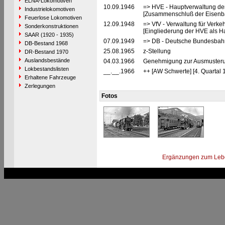
ELNA-Lokomotiven
10.09.1946
=> HVE - Hauptverwaltung de
Industrielokomotiven
[Zusammenschluß der Eisenba
Feuerlose Lokomotiven
12.09.1948
=> VfV - Verwaltung für Verke
Sonderkonstruktionen
[Eingliederung der HVE als Ha
SAAR (1920 - 1935)
07.09.1949
=> DB - Deutsche Bundesbah
DB-Bestand 1968
25.08.1965
z-Stellung
DR-Bestand 1970
Auslandsbestände
04.03.1966
Genehmigung zur Ausmusterun
Lokbestandslisten
__.__.1966
++ [AW Schwerte] [4. Quartal 
Erhaltene Fahrzeuge
Zerlegungen
Fotos
Ergänzungen zum Leb