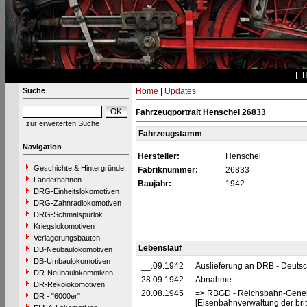
Suche
Home
|
Updates
Fahrzeugportrait Henschel 26833
zur erweiterten Suche
Fahrzeugstamm
Navigation
Hersteller:
Henschel
Geschichte & Hintergründe
Fabriknummer:
26833
Länderbahnen
Baujahr:
1942
DRG-Einheitslokomotiven
DRG-Zahnradlokomotiven
DRG-Schmalspurlok.
Kriegslokomotiven
Verlagerungsbauten
Lebenslauf
DB-Neubaulokomotiven
DB-Umbaulokomotiven
__.09.1942
Auslieferung an DRB - Deuts
DR-Neubaulokomotiven
28.09.1942
Abnahme
DR-Rekolokomotiven
20.08.1945
=> RBGD - Reichsbahn-General
DR - "6000er"
[Eisenbahnverwaltung der brit