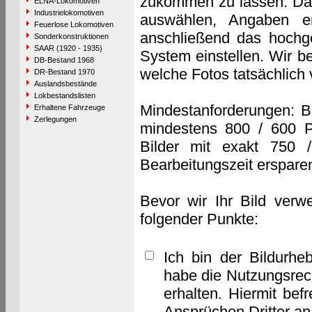
zukommen zu lassen. Das 
ELNA-Lokomotiven
Industrielokomotiven
auswählen, Angaben e
Feuerlose Lokomotiven
anschließend das hochge
Sonderkonstruktionen
SAAR (1920 - 1935)
System einstellen. Wir b
DB-Bestand 1968
welche Fotos tatsächlich
DR-Bestand 1970
Auslandsbestände
Lokbestandslisten
Mindestanforderungen: B
Erhaltene Fahrzeuge
Zerlegungen
mindestens 800 / 600 P
Bilder mit exakt 750 
Bearbeitungszeit erspare
Bevor wir Ihr Bild verw
folgender Punkte:
Ich bin der Bildurhe
habe die Nutzungsrec
erhalten. Hiermit bef
Ansprüchen Dritter a