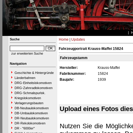
Suche
Home
|
Updates
Fahrzeugportrait Krauss-Maffei 15824
zur erweiterten Suche
Fahrzeugstamm
Navigation
Hersteller:
Krauss-Maffei
Geschichte & Hintergründe
Fabriknummer:
15824
Länderbahnen
Baujahr:
1939
DRG-Einheitslokomotiven
DRG-Zahnradlokomotiven
DRG-Schmalspurlok.
Kriegslokomotiven
Verlagerungsbauten
Upload eines Fotos die
DB-Neubaulokomotiven
DB-Umbaulokomotiven
DR-Neubaulokomotiven
DR-Rekolokomotiven
Nutzen Sie die Möglichke
DR - "6000er"