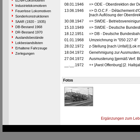
ELNA-Lokomotiven
08.01.1946
=> ODE - Oberdirektion der D
Industrielokomotiven
13.06.1946
=> D.O.C.F. - Détachement d'
Feuerlose Lokomotiven
[nach Auflösung der Oberdire
Sonderkonstruktionen
30.08.1947
=> SWDE - Betriebsvereinigu
SAAR (1920 - 1935)
DB-Bestand 1968
15.10.1949
=> SWDE - Deutsche Bundesba
DR-Bestand 1970
18.12.1951
=> DB - Deutsche Bundesbahn
Auslandsbestände
01.01.1968
Umzeichnung in "050 227-8"
Lokbestandslisten
28.02.1972
z-Stellung [nach Unfall] [Lok
Erhaltene Fahrzeuge
18.04.1972
Genehmigung zur Ausmusteru
Zerlegungen
27.04.1972
Ausmusterung [gemäß Verf. B
__.__.1972
++ [Awst Offenburg] [2. Halbj
Fotos
Ergänzungen zum Leb