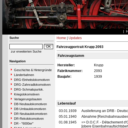
Suche
Home
|
Updates
Fahrzeugportrait Krupp 2093
zur erweiterten Suche
Fahrzeugstamm
Navigation
Hersteller:
Krupp
Geschichte & Hintergründe
Fabriknummer:
2093
Länderbahnen
Baujahr:
1939
DRG-Einheitslokomotiven
DRG-Zahnradlokomotiven
DRG-Schmalspurlok.
Kriegslokomotiven
Verlagerungsbauten
Lebenslauf
DB-Neubaulokomotiven
DB-Umbaulokomotiven
03.01.1939
Auslieferung an DRB - Deuts
DR-Neubaulokomotiven
05.01.1940
Abnahme [Reichsbahnausbes
DR-Rekolokomotiven
01.08.1945
=> D.O.C.F. - Détachement d'
DR - "6000er"
[obere Eisenbahnaufsichtsbeh