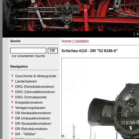
Suche
Home
|
Updates
Schichau 4110 - DR "52 8186-0"
zur erweiterten Suche
Navigation
Geschichte & Hintergründe
Länderbahnen
DRG-Einheitslokomotiven
DRG-Zahnradlokomotiven
DRG-Schmalspurlok.
Kriegslokomotiven
Verlagerungsbauten
DB-Neubaulokomotiven
DB-Umbaulokomotiven
DR-Neubaulokomotiven
DR-Rekolokomotiven
DR - "6000er"