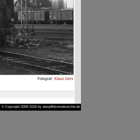
Fotograf:
Klaus Görs
© Copyright 2006-2026 by dampflokomotivarchiv.de