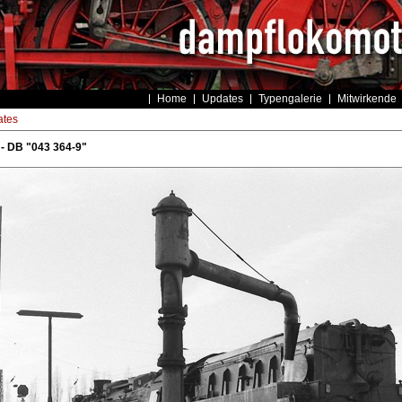
Home
Updates
Typengalerie
Mitwirkende
tes
- DB "043 364-9"