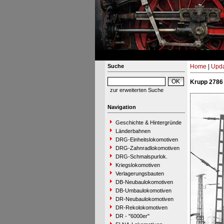
Suche
Home
|
Upda
Krupp 2786 
zur erweiterten Suche
Navigation
Geschichte & Hintergründe
Länderbahnen
DRG-Einheitslokomotiven
DRG-Zahnradlokomotiven
DRG-Schmalspurlok.
Kriegslokomotiven
Verlagerungsbauten
DB-Neubaulokomotiven
DB-Umbaulokomotiven
DR-Neubaulokomotiven
DR-Rekolokomotiven
DR - "6000er"