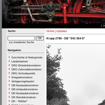
Suche
Home
|
Updates
Krupp 2786 - DB "043 364-9"
zur erweiterten Suche
Navigation
Geschichte & Hintergründe
Länderbahnen
DRG-Einheitslokomotiven
DRG-Zahnradlokomotiven
DRG-Schmalspurlok.
Kriegslokomotiven
Verlagerungsbauten
DB-Neubaulokomotiven
DB-Umbaulokomotiven
DR-Neubaulokomotiven
DR-Rekolokomotiven
DR - "6000er"