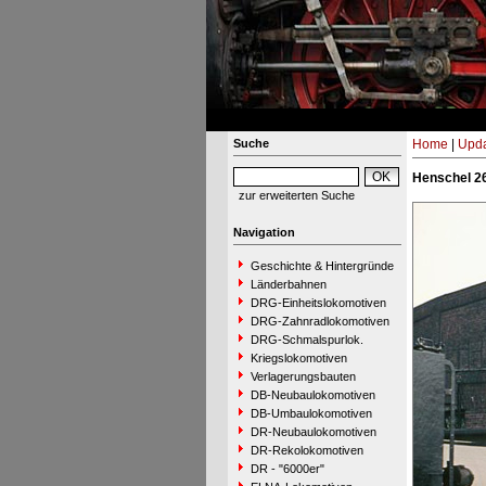
Suche
Home
|
Upda
Henschel 26
zur erweiterten Suche
Navigation
Geschichte & Hintergründe
Länderbahnen
DRG-Einheitslokomotiven
DRG-Zahnradlokomotiven
DRG-Schmalspurlok.
Kriegslokomotiven
Verlagerungsbauten
DB-Neubaulokomotiven
DB-Umbaulokomotiven
DR-Neubaulokomotiven
DR-Rekolokomotiven
DR - "6000er"