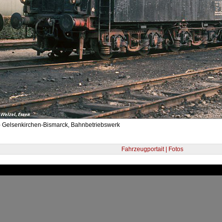
- Gelsenkirchen-Bismarck, Bahnbetriebswerk
Fahrzeugportait | Fotos