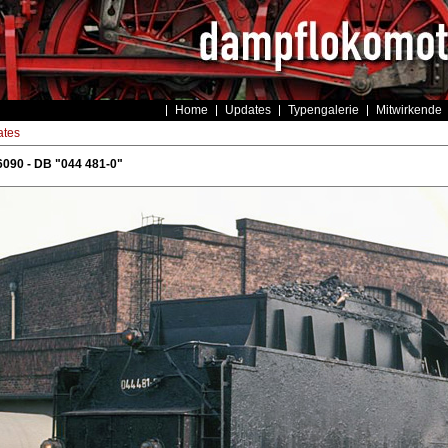
Home
Updates
Typengalerie
Mitwirkende
tes
090 - DB "044 481-0"