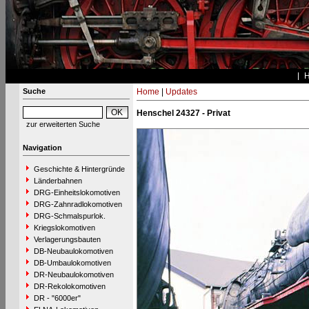
Suche
Home
|
Updates
Henschel 24327 - Privat
zur erweiterten Suche
Navigation
Geschichte & Hintergründe
Länderbahnen
DRG-Einheitslokomotiven
DRG-Zahnradlokomotiven
DRG-Schmalspurlok.
Kriegslokomotiven
Verlagerungsbauten
DB-Neubaulokomotiven
DB-Umbaulokomotiven
DR-Neubaulokomotiven
DR-Rekolokomotiven
DR - "6000er"