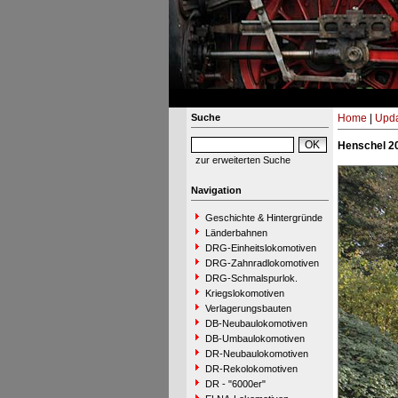
Suche
Home
|
Upda
Henschel 2
zur erweiterten Suche
Navigation
Geschichte & Hintergründe
Länderbahnen
DRG-Einheitslokomotiven
DRG-Zahnradlokomotiven
DRG-Schmalspurlok.
Kriegslokomotiven
Verlagerungsbauten
DB-Neubaulokomotiven
DB-Umbaulokomotiven
DR-Neubaulokomotiven
DR-Rekolokomotiven
DR - "6000er"