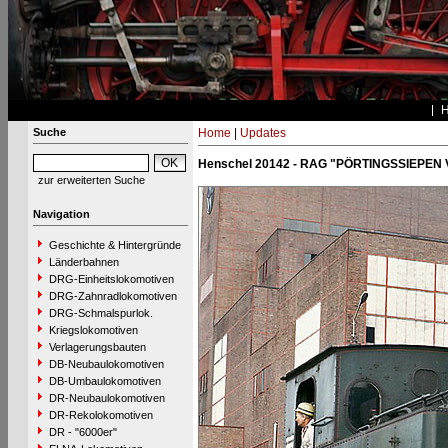
Suche
Home
|
Updates
Henschel 20142 - RAG "PÖRTINGSSIEPEN 
zur erweiterten Suche
Navigation
Geschichte & Hintergründe
Länderbahnen
DRG-Einheitslokomotiven
DRG-Zahnradlokomotiven
DRG-Schmalspurlok.
Kriegslokomotiven
Verlagerungsbauten
DB-Neubaulokomotiven
DB-Umbaulokomotiven
DR-Neubaulokomotiven
DR-Rekolokomotiven
DR - "6000er"