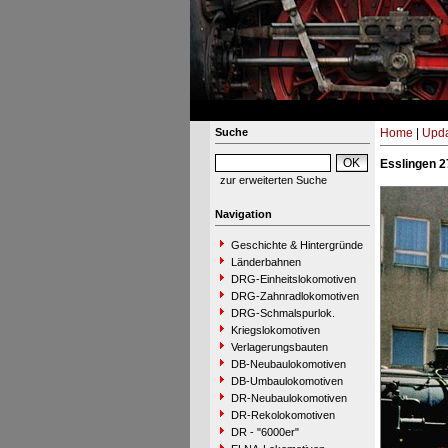
Suche
Home
|
Upda
Esslingen 2
zur erweiterten Suche
Navigation
Geschichte & Hintergründe
Länderbahnen
DRG-Einheitslokomotiven
DRG-Zahnradlokomotiven
DRG-Schmalspurlok.
Kriegslokomotiven
Verlagerungsbauten
DB-Neubaulokomotiven
DB-Umbaulokomotiven
DR-Neubaulokomotiven
DR-Rekolokomotiven
DR - "6000er"