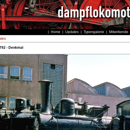
Home
Updates
Typengalerie
Mitwirkende
tes
792 - Denkmal