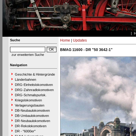
Suche
Home
|
Updates
BMAG 11600 - DR "50 3642-1"
zur erweiterten Suche
Navigation
Geschichte & Hintergründe
Länderbahnen
DRG-Einheitslokomotiven
DRG-Zahnradlokomotiven
DRG-Schmalspurlok.
Kriegslokomotiven
Verlagerungsbauten
DB-Neubaulokomotiven
DB-Umbaulokomotiven
DR-Neubaulokomotiven
DR-Rekolokomotiven
DR - "6000er"