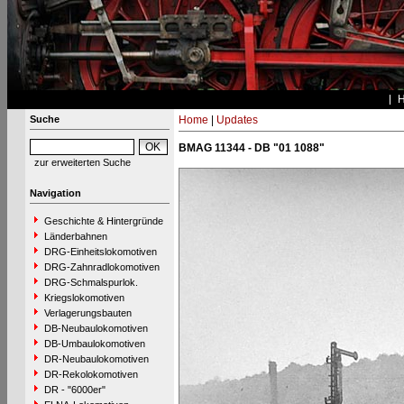
Suche
Home
|
Updates
BMAG 11344 - DB "01 1088"
zur erweiterten Suche
Navigation
Geschichte & Hintergründe
Länderbahnen
DRG-Einheitslokomotiven
DRG-Zahnradlokomotiven
DRG-Schmalspurlok.
Kriegslokomotiven
Verlagerungsbauten
DB-Neubaulokomotiven
DB-Umbaulokomotiven
DR-Neubaulokomotiven
DR-Rekolokomotiven
DR - "6000er"