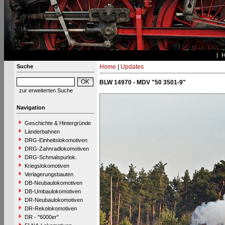
Suche
Home
|
Updates
BLW 14970 - MDV "50 3501-9"
zur erweiterten Suche
Navigation
Geschichte & Hintergründe
Länderbahnen
DRG-Einheitslokomotiven
DRG-Zahnradlokomotiven
DRG-Schmalspurlok.
Kriegslokomotiven
Verlagerungsbauten
DB-Neubaulokomotiven
DB-Umbaulokomotiven
DR-Neubaulokomotiven
DR-Rekolokomotiven
DR - "6000er"