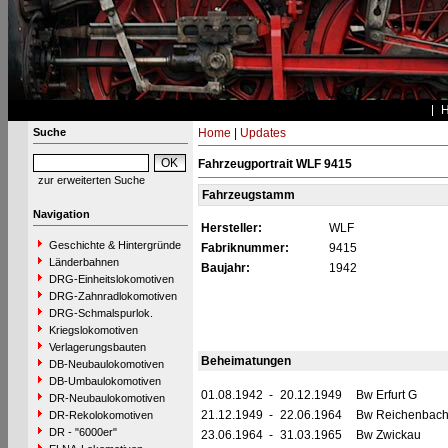
Suche
Home
|
Updates
Fahrzeugportrait WLF 9415
zur erweiterten Suche
Fahrzeugstamm
Navigation
Hersteller:
WLF
Geschichte & Hintergründe
Fabriknummer:
9415
Länderbahnen
Baujahr:
1942
DRG-Einheitslokomotiven
DRG-Zahnradlokomotiven
DRG-Schmalspurlok.
Kriegslokomotiven
Verlagerungsbauten
Beheimatungen
DB-Neubaulokomotiven
DB-Umbaulokomotiven
01.08.1942
-
20.12.1949
Bw Erfurt G
DR-Neubaulokomotiven
21.12.1949
-
22.06.1964
Bw Reichenbac
DR-Rekolokomotiven
DR - "6000er"
23.06.1964
-
31.03.1965
Bw Zwickau