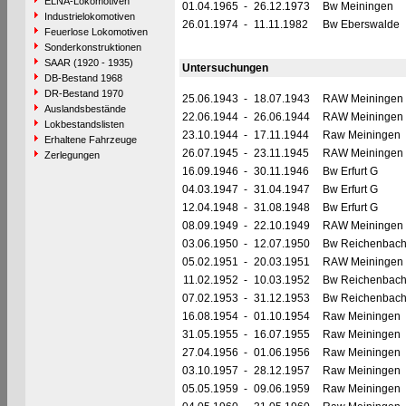
ELNA-Lokomotiven
01.04.1965
-
26.12.1973
Bw Meiningen
Industrielokomotiven
26.01.1974
-
11.11.1982
Bw Eberswalde
Feuerlose Lokomotiven
Sonderkonstruktionen
SAAR (1920 - 1935)
Untersuchungen
DB-Bestand 1968
DR-Bestand 1970
25.06.1943
-
18.07.1943
RAW Meiningen
Auslandsbestände
22.06.1944
-
26.06.1944
RAW Meiningen
Lokbestandslisten
23.10.1944
-
17.11.1944
Raw Meiningen
Erhaltene Fahrzeuge
26.07.1945
-
23.11.1945
RAW Meiningen
Zerlegungen
16.09.1946
-
30.11.1946
Bw Erfurt G
04.03.1947
-
31.04.1947
Bw Erfurt G
12.04.1948
-
31.08.1948
Bw Erfurt G
08.09.1949
-
22.10.1949
RAW Meiningen
03.06.1950
-
12.07.1950
Bw Reichenbac
05.02.1951
-
20.03.1951
RAW Meiningen
11.02.1952
-
10.03.1952
Bw Reichenbac
07.02.1953
-
31.12.1953
Bw Reichenbac
16.08.1954
-
01.10.1954
Raw Meiningen
31.05.1955
-
16.07.1955
Raw Meiningen
27.04.1956
-
01.06.1956
Raw Meiningen
03.10.1957
-
28.12.1957
Raw Meiningen
05.05.1959
-
09.06.1959
Raw Meiningen