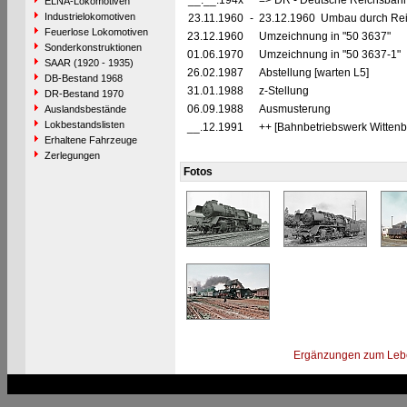
__.__.194x
=> DR - Deutsche Reichsbahn
ELNA-Lokomotiven
Industrielokomotiven
23.11.1960
-
23.12.1960 Umbau durch Reic
Feuerlose Lokomotiven
23.12.1960
Umzeichnung in "50 3637"
Sonderkonstruktionen
01.06.1970
Umzeichnung in "50 3637-1"
SAAR (1920 - 1935)
26.02.1987
Abstellung [warten L5]
DB-Bestand 1968
31.01.1988
z-Stellung
DR-Bestand 1970
06.09.1988
Ausmusterung
Auslandsbestände
Lokbestandslisten
__.12.1991
++ [Bahnbetriebswerk Wittenb
Erhaltene Fahrzeuge
Zerlegungen
Fotos
Ergänzungen zum Leb