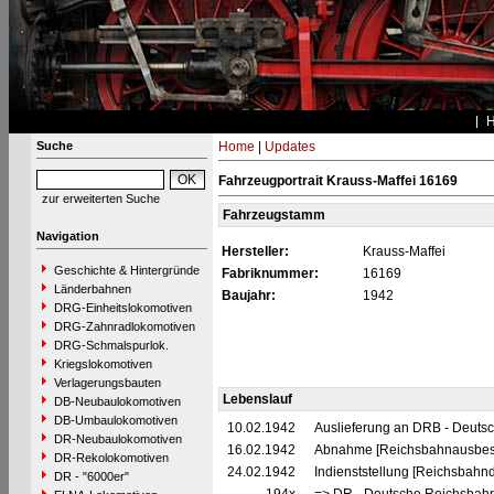
Suche
Home
|
Updates
Fahrzeugportrait Krauss-Maffei 16169
zur erweiterten Suche
Fahrzeugstamm
Navigation
Hersteller:
Krauss-Maffei
Geschichte & Hintergründe
Fabriknummer:
16169
Länderbahnen
Baujahr:
1942
DRG-Einheitslokomotiven
DRG-Zahnradlokomotiven
DRG-Schmalspurlok.
Kriegslokomotiven
Verlagerungsbauten
Lebenslauf
DB-Neubaulokomotiven
DB-Umbaulokomotiven
10.02.1942
Auslieferung an DRB - Deuts
DR-Neubaulokomotiven
16.02.1942
Abnahme [Reichsbahnausbes
DR-Rekolokomotiven
24.02.1942
Indienststellung [Reichsbahndi
DR - "6000er"