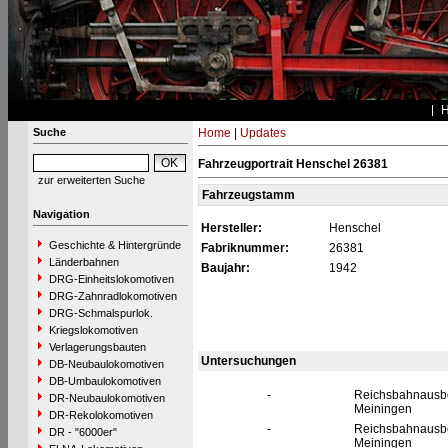
Suche
Home
|
Updates
Fahrzeugportrait Henschel 26381
zur erweiterten Suche
Fahrzeugstamm
Navigation
Hersteller:
Henschel
Geschichte & Hintergründe
Fabriknummer:
26381
Länderbahnen
Baujahr:
1942
DRG-Einheitslokomotiven
DRG-Zahnradlokomotiven
DRG-Schmalspurlok.
Kriegslokomotiven
Verlagerungsbauten
Untersuchungen
DB-Neubaulokomotiven
DB-Umbaulokomotiven
-
Reichsbahnaus
DR-Neubaulokomotiven
Meiningen
DR-Rekolokomotiven
-
Reichsbahnaus
DR - "6000er"
Meiningen