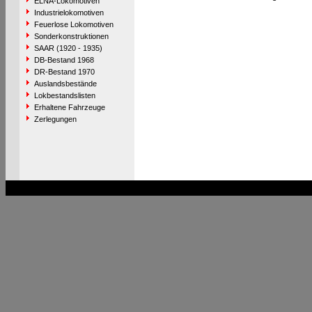
ELNA-Lokomotiven
Industrielokomotiven
Feuerlose Lokomotiven
Sonderkonstruktionen
SAAR (1920 - 1935)
DB-Bestand 1968
DR-Bestand 1970
Auslandsbestände
Lokbestandslisten
Erhaltene Fahrzeuge
Zerlegungen