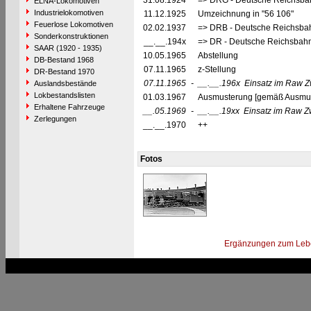
31.08.1924
=> DRG - Deutsche Reichsbah
ELNA-Lokomotiven
Industrielokomotiven
11.12.1925
Umzeichnung in "56 106"
Feuerlose Lokomotiven
02.02.1937
=> DRB - Deutsche Reichsbah
Sonderkonstruktionen
__.__.194x
=> DR - Deutsche Reichsbahn
SAAR (1920 - 1935)
10.05.1965
Abstellung
DB-Bestand 1968
07.11.1965
z-Stellung
DR-Bestand 1970
07.11.1965
-
__.__.196x
Einsatz im Raw Z
Auslandsbestände
Lokbestandslisten
01.03.1967
Ausmusterung [gemäß Ausmust
Erhaltene Fahrzeuge
__.05.1969
-
__.__.19xx
Einsatz im Raw Z
Zerlegungen
__.__.1970
++
Fotos
Ergänzungen zum Leb