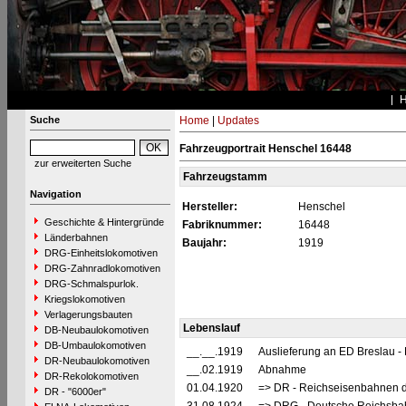
Suche
Home
|
Updates
Fahrzeugportrait Henschel 16448
zur erweiterten Suche
Fahrzeugstamm
Navigation
Hersteller:
Henschel
Geschichte & Hintergründe
Fabriknummer:
16448
Länderbahnen
Baujahr:
1919
DRG-Einheitslokomotiven
DRG-Zahnradlokomotiven
DRG-Schmalspurlok.
Kriegslokomotiven
Verlagerungsbauten
Lebenslauf
DB-Neubaulokomotiven
DB-Umbaulokomotiven
__.__.1919
Auslieferung an ED Breslau -
DR-Neubaulokomotiven
__.02.1919
Abnahme
DR-Rekolokomotiven
01.04.1920
=> DR - Reichseisenbahnen d
DR - "6000er"