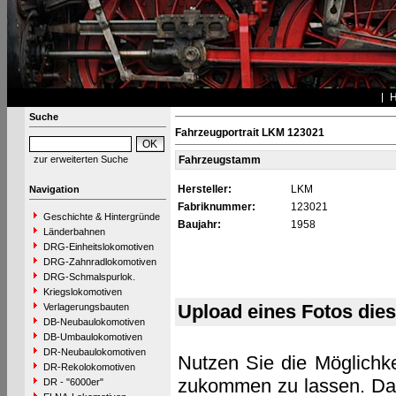
Suche
Fahrzeugportrait LKM 123021
zur erweiterten Suche
Fahrzeugstamm
Hersteller:
LKM
Navigation
Fabriknummer:
123021
Geschichte & Hintergründe
Baujahr:
1958
Länderbahnen
DRG-Einheitslokomotiven
DRG-Zahnradlokomotiven
DRG-Schmalspurlok.
Kriegslokomotiven
Upload eines Fotos die
Verlagerungsbauten
DB-Neubaulokomotiven
DB-Umbaulokomotiven
DR-Neubaulokomotiven
Nutzen Sie die Möglichke
DR-Rekolokomotiven
zukommen zu lassen. Das 
DR - "6000er"