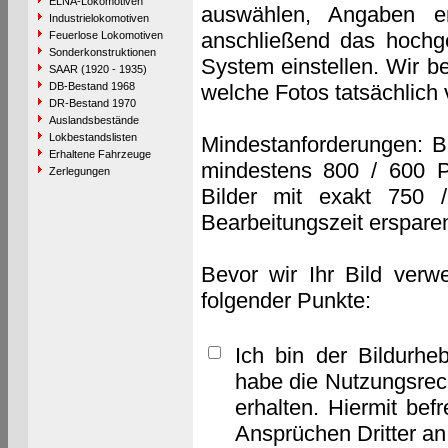
ELNA-Lokomotiven
auswählen, Angaben e
Industrielokomotiven
anschließend das hochge
Feuerlose Lokomotiven
Sonderkonstruktionen
System einstellen. Wir b
SAAR (1920 - 1935)
DB-Bestand 1968
welche Fotos tatsächlich
DR-Bestand 1970
Auslandsbestände
Lokbestandslisten
Mindestanforderungen: B
Erhaltene Fahrzeuge
mindestens 800 / 600 P
Zerlegungen
Bilder mit exakt 750 
Bearbeitungszeit erspare
Bevor wir Ihr Bild verw
folgender Punkte:
Ich bin der Bildurhe
habe die Nutzungsrec
erhalten. Hiermit bef
Ansprüchen Dritter a