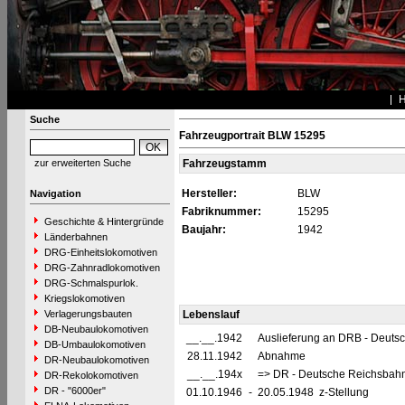
Suche
Fahrzeugportrait BLW 15295
zur erweiterten Suche
Fahrzeugstamm
Hersteller:
BLW
Navigation
Fabriknummer:
15295
Geschichte & Hintergründe
Baujahr:
1942
Länderbahnen
DRG-Einheitslokomotiven
DRG-Zahnradlokomotiven
DRG-Schmalspurlok.
Kriegslokomotiven
Verlagerungsbauten
Lebenslauf
DB-Neubaulokomotiven
__.__.1942
Auslieferung an DRB - Deuts
DB-Umbaulokomotiven
28.11.1942
Abnahme
DR-Neubaulokomotiven
__.__.194x
=> DR - Deutsche Reichsbahn
DR-Rekolokomotiven
DR - "6000er"
01.10.1946
-
20.05.1948 z-Stellung