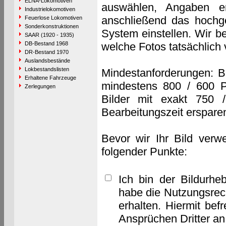
ELNA-Lokomotiven
auswählen, Angaben e
Industrielokomotiven
anschließend das hochge
Feuerlose Lokomotiven
Sonderkonstruktionen
System einstellen. Wir b
SAAR (1920 - 1935)
DB-Bestand 1968
welche Fotos tatsächlich
DR-Bestand 1970
Auslandsbestände
Lokbestandslisten
Mindestanforderungen: B
Erhaltene Fahrzeuge
mindestens 800 / 600 P
Zerlegungen
Bilder mit exakt 750 
Bearbeitungszeit erspare
Bevor wir Ihr Bild verw
folgender Punkte:
Ich bin der Bildurhe
habe die Nutzungsrec
erhalten. Hiermit bef
Ansprüchen Dritter a