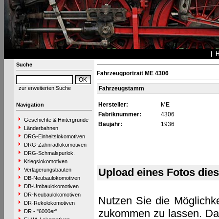
Suche
Fahrzeugportrait ME 4306
zur erweiterten Suche
Fahrzeugstamm
Hersteller:
ME
Navigation
Fabriknummer:
4306
Geschichte & Hintergründe
Baujahr:
1936
Länderbahnen
DRG-Einheitslokomotiven
DRG-Zahnradlokomotiven
DRG-Schmalspurlok.
Kriegslokomotiven
Upload eines Fotos die
Verlagerungsbauten
DB-Neubaulokomotiven
DB-Umbaulokomotiven
DR-Neubaulokomotiven
Nutzen Sie die Möglichke
DR-Rekolokomotiven
zukommen zu lassen. Das 
DR - "6000er"