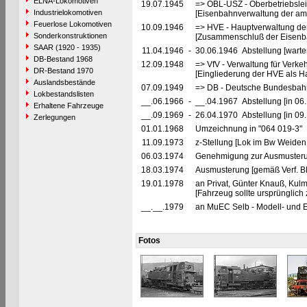
ELNA-Lokomotiven
19.07.1945
=> OBL-USZ - Oberbetriebslei
Industrielokomotiven
[Eisenbahnverwaltung der ame
Feuerlose Lokomotiven
10.09.1946
=> HVE - Hauptverwaltung de
Sonderkonstruktionen
[Zusammenschluß der Eisenba
SAAR (1920 - 1935)
11.04.1946
-
30.06.1946 Abstellung [warte
DB-Bestand 1968
12.09.1948
=> VfV - Verwaltung für Verke
DR-Bestand 1970
[Eingliederung der HVE als Ha
Auslandsbestände
07.09.1949
=> DB - Deutsche Bundesbahn
Lokbestandslisten
__.06.1966
-
__.04.1967 Abstellung [in 06.
Erhaltene Fahrzeuge
__.09.1969
-
26.04.1970 Abstellung [in 09
Zerlegungen
01.01.1968
Umzeichnung in "064 019-3"
11.09.1973
z-Stellung [Lok im Bw Weiden
06.03.1974
Genehmigung zur Ausmusteru
18.03.1974
Ausmusterung [gemäß Verf. 
19.01.1978
an Privat, Günter Knauß, Kulm
[Fahrzeug sollte ursprünglich
__.__.1979
an MuEC Selb - Modell- und E
Fotos