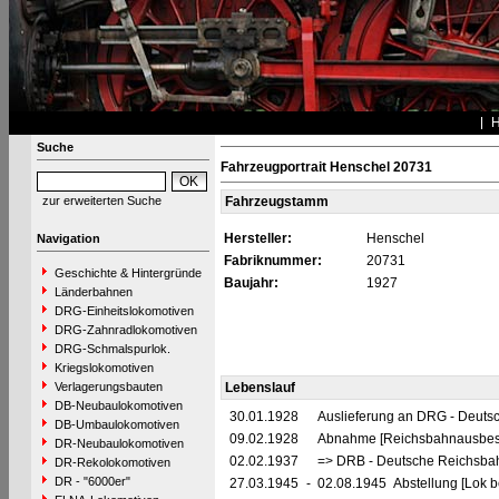
Suche
Fahrzeugportrait Henschel 20731
zur erweiterten Suche
Fahrzeugstamm
Hersteller:
Henschel
Navigation
Fabriknummer:
20731
Geschichte & Hintergründe
Baujahr:
1927
Länderbahnen
DRG-Einheitslokomotiven
DRG-Zahnradlokomotiven
DRG-Schmalspurlok.
Kriegslokomotiven
Verlagerungsbauten
Lebenslauf
DB-Neubaulokomotiven
30.01.1928
Auslieferung an DRG - Deutsc
DB-Umbaulokomotiven
09.02.1928
Abnahme [Reichsbahnausbes
DR-Neubaulokomotiven
02.02.1937
=> DRB - Deutsche Reichsbah
DR-Rekolokomotiven
DR - "6000er"
27.03.1945
-
02.08.1945 Abstellung [Lok be