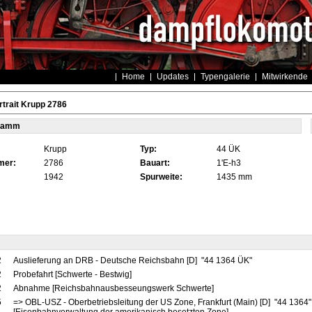
Home
Updates
Typengalerie
Mitwirkende
trait Krupp 2786
tamm
Krupp
Typ:
44 ÜK
mer:
2786
Bauart:
1'E-h3
1942
Spurweite:
1435 mm
2
Auslieferung an DRB - Deutsche Reichsbahn [D] "44 1364 ÜK"
2
Probefahrt [Schwerte - Bestwig]
2
Abnahme [Reichsbahnausbesseungswerk Schwerte]
5
=> OBL-USZ - Oberbetriebsleitung der US Zone, Frankfurt (Main) [D] "44 1364