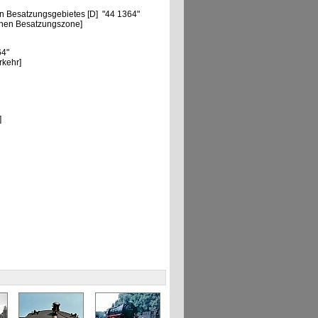
n Besatzungsgebietes [D] "44 1364"
chen Besatzungszone]
64"
rkehr]
]