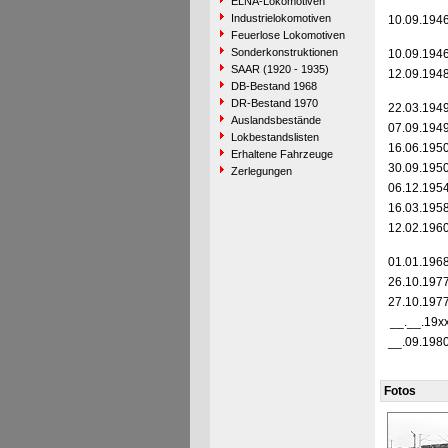
ELNA-Lokomotiven
Industrielokomotiven
10.09.194
Feuerlose Lokomotiven
Sonderkonstruktionen
10.09.194
SAAR (1920 - 1935)
12.09.194
DB-Bestand 1968
DR-Bestand 1970
22.03.194
Auslandsbestände
07.09.194
Lokbestandslisten
16.06.195
Erhaltene Fahrzeuge
30.09.195
Zerlegungen
06.12.195
16.03.195
12.02.196
01.01.196
26.10.197
27.10.197
__.__.19x
__.09.198
Fotos