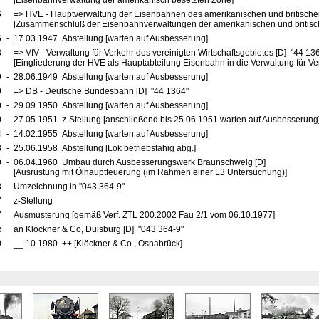
[Eisenbahnverwaltung der amerikanisch besetzten Zone]
6
=> HVE - Hauptverwaltung der Eisenbahnen des amerikanischen und britische
[Zusammenschluß der Eisenbahnverwaltungen der amerikanischen und britis
6
-
17.03.1947 Abstellung [warten auf Ausbesserung]
8
=> VfV - Verwaltung für Verkehr des vereinigten Wirtschaftsgebietes [D] "44 13
[Eingliederung der HVE als Hauptabteilung Eisenbahn in die Verwaltung für Ve
9
-
28.06.1949 Abstellung [warten auf Ausbesserung]
9
=> DB - Deutsche Bundesbahn [D] "44 1364"
0
-
29.09.1950 Abstellung [warten auf Ausbesserung]
0
-
27.05.1951 z-Stellung [anschließend bis 25.06.1951 warten auf Ausbesserung
4
-
14.02.1955 Abstellung [warten auf Ausbesserung]
8
-
25.06.1958 Abstellung [Lok betriebsfähig abg.]
0
-
06.04.1960 Umbau durch Ausbesserungswerk Braunschweig [D]
[Ausrüstung mit Ölhauptfeuerung (im Rahmen einer L3 Untersuchung)]
8
Umzeichnung in "043 364-9"
7
z-Stellung
7
Ausmusterung [gemäß Verf. ZTL 200.2002 Fau 2/1 vom 06.10.1977]
x
an Klöckner & Co, Duisburg [D] "043 364-9"
0
-
__.10.1980 ++ [Klöckner & Co., Osnabrück]