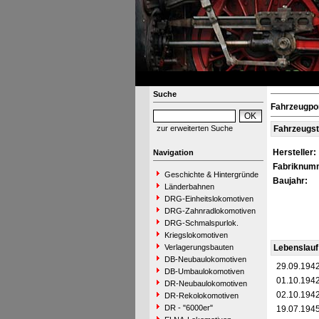
Suche
Fahrzeugpor
zur erweiterten Suche
Fahrzeugs
Hersteller:
Navigation
Fabriknum
Geschichte & Hintergründe
Baujahr:
Länderbahnen
DRG-Einheitslokomotiven
DRG-Zahnradlokomotiven
DRG-Schmalspurlok.
Kriegslokomotiven
Verlagerungsbauten
Lebenslauf
DB-Neubaulokomotiven
29.09.194
DB-Umbaulokomotiven
01.10.194
DR-Neubaulokomotiven
02.10.194
DR-Rekolokomotiven
DR - "6000er"
19.07.194