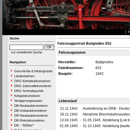
Suche
Fahrzeugportrait Batignolles 652
zur erweiterten Suche
Fahrzeugstamm
Hersteller:
Batignolles
Navigation
Fabriknummer:
652
Geschichte & Hintergründe
Baujahr:
1942
Länderbahnen
DRG-Einheitslokomotiven
DRG-Zahnradlokomotiven
DRG-Schmalspurlok.
Kriegslokomotiven
Verlagerungsbauten
Lebenslauf
DB-Neubaulokomotiven
21.11.1942
Auslieferung an DRB - Deuts
DB-Umbaulokomotiven
26.11.1942
Abnahme [Reichsbahnausbess
DR-Neubaulokomotiven
13.04.1945
-
31.05.1945 Abstellung [Lok be
DR-Rekolokomotiven
DR - "6000er"
01.06.1945
-
31.10.1945 Abstellung [warte