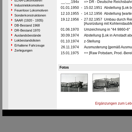
ELNA-Lokomotiven
__.__.194x
=> DR - Deutsche Reichsbahn
Industrielokomotiven
01.01.1950
-
15.02.1951 Abstellung [Lok be
Feuerlose Lokomotiven
12.10.1955
-
14.12.1956 Abstellung [warte
Sonderkonstruktionen
19.12.1956
-
27.02.1957 Umbau durch Re
SAAR (1920 - 1935)
[Ausrüstung mit Kohlenstaub
DB-Bestand 1968
01.06.1970
Umzeichnung in "44 9860-6"
DR-Bestand 1970
30.09.1974
Abstellung [Lok in Arnstadt abg
Auslandsbestände
Lokbestandslisten
01.10.1974
z-Stellung
Erhaltene Fahrzeuge
26.11.1974
Ausmusterung [gemäß Ausmust
Zerlegungen
15.01.1975
++ [Raw Potsdam, Prod.-Bere
Fotos
Ergänzungen zum Leb