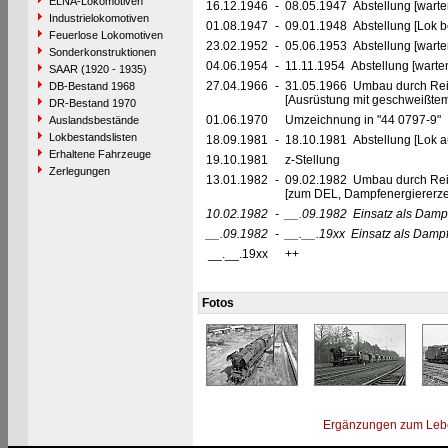
ELNA-Lokomotiven
16.12.1946
-
08.05.1947 Abstellung [warte
Industrielokomotiven
01.08.1947
-
09.01.1948 Abstellung [Lok be
Feuerlose Lokomotiven
23.02.1952
-
05.06.1953 Abstellung [warte
Sonderkonstruktionen
04.06.1954
-
11.11.1954 Abstellung [warte
SAAR (1920 - 1935)
27.04.1966
-
31.05.1966 Umbau durch Re
DB-Bestand 1968
[Ausrüstung mit geschweißte
DR-Bestand 1970
01.06.1970
Umzeichnung in "44 0797-9"
Auslandsbestände
Lokbestandslisten
18.09.1981
-
18.10.1981 Abstellung [Lok au
Erhaltene Fahrzeuge
19.10.1981
z-Stellung
Zerlegungen
13.01.1982
-
09.02.1982 Umbau durch Re
[zum DEL, Dampfenergiererze
10.02.1982
-
__.09.1982
Einsatz als Damp
__.09.1982
-
__.__.19xx
Einsatz als Damp
__.__.19xx
++
Fotos
Ergänzungen zum Leb