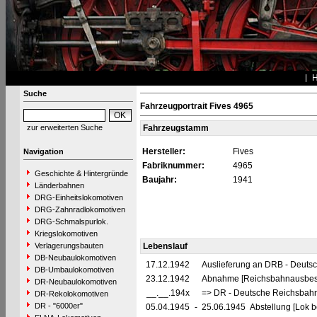
Suche
Fahrzeugportrait Fives 4965
zur erweiterten Suche
Fahrzeugstamm
Hersteller:
Fives
Navigation
Fabriknummer:
4965
Geschichte & Hintergründe
Baujahr:
1941
Länderbahnen
DRG-Einheitslokomotiven
DRG-Zahnradlokomotiven
DRG-Schmalspurlok.
Kriegslokomotiven
Verlagerungsbauten
Lebenslauf
DB-Neubaulokomotiven
17.12.1942
Auslieferung an DRB - Deuts
DB-Umbaulokomotiven
23.12.1942
Abnahme [Reichsbahnausbess
DR-Neubaulokomotiven
__.__.194x
=> DR - Deutsche Reichsbahn
DR-Rekolokomotiven
DR - "6000er"
05.04.1945
-
25.06.1945 Abstellung [Lok be