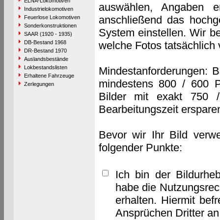
ELNA-Lokomotiven
auswählen, Angaben e
Industrielokomotiven
anschließend das hochge
Feuerlose Lokomotiven
Sonderkonstruktionen
System einstellen. Wir b
SAAR (1920 - 1935)
DB-Bestand 1968
welche Fotos tatsächlich
DR-Bestand 1970
Auslandsbestände
Lokbestandslisten
Mindestanforderungen: B
Erhaltene Fahrzeuge
mindestens 800 / 600 P
Zerlegungen
Bilder mit exakt 750 
Bearbeitungszeit erspare
Bevor wir Ihr Bild verw
folgender Punkte:
Ich bin der Bildurhe
habe die Nutzungsrec
erhalten. Hiermit bef
Ansprüchen Dritter a