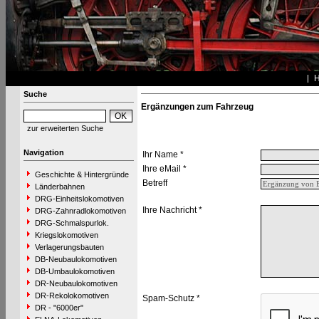
Suche
Ergänzungen zum Fahrzeug
zur erweiterten Suche
Navigation
Ihr Name *
Ihre eMail *
Geschichte & Hintergründe
Betreff
Länderbahnen
DRG-Einheitslokomotiven
Ihre Nachricht *
DRG-Zahnradlokomotiven
DRG-Schmalspurlok.
Kriegslokomotiven
Verlagerungsbauten
DB-Neubaulokomotiven
DB-Umbaulokomotiven
DR-Neubaulokomotiven
DR-Rekolokomotiven
Spam-Schutz *
DR - "6000er"