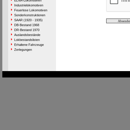
ELNA-Lokomotiven
Industrielokomotiven
Feuerlose Lokomotiven
Sonderkonstruktionen
SAAR (1920 - 1935)
DB-Bestand 1968
DR-Bestand 1970
Auslandsbestände
Lokbestandslisten
Erhaltene Fahrzeuge
Zerlegungen