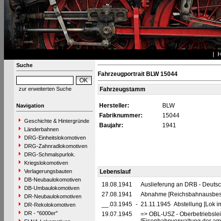
Suche
Fahrzeugportrait BLW 15044
zur erweiterten Suche
Fahrzeugstamm
Hersteller:
BLW
Navigation
Fabriknummer:
15044
Geschichte & Hintergründe
Baujahr:
1941
Länderbahnen
DRG-Einheitslokomotiven
DRG-Zahnradlokomotiven
DRG-Schmalspurlok.
Kriegslokomotiven
Verlagerungsbauten
Lebenslauf
DB-Neubaulokomotiven
18.08.1941
Auslieferung an DRB - Deuts
DB-Umbaulokomotiven
27.08.1941
Abnahme [Reichsbahnausbes
DR-Neubaulokomotiven
__.03.1945
-
21.11.1945 Abstellung [Lok i
DR-Rekolokomotiven
DR - "6000er"
19.07.1945
=> OBL-USZ - Oberbetriebslei