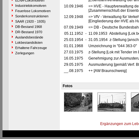
[Eisenbahnverwaltung der ame
ELNA-Lokomotiven
Industrielokomotiven
10.09.1946
=> HVE - Hauptverwaltung de
[Zusammenschluß der Eisenba
Feuerlose Lokomotiven
Sonderkonstruktionen
12.09.1948
=> VfV - Verwaltung für Verke
[Eingliederung der HVE als Ha
SAAR (1920 - 1935)
DB-Bestand 1968
07.09.1949
=> DB - Deutsche Bundesbahn
DR-Bestand 1970
05.11.1952
-
11.09.1953 Abstellung [Lok be
Auslandsbestände
25.03.1954
-
31.05.1954 z-Stellung [ansch
Lokbestandslisten
01.01.1968
Umzeichnung in "044 363-0"
Erhaltene Fahrzeuge
27.03.1975
z-Stellung [Lok mit Tender i
Zerlegungen
16.05.1975
Genehmigung zur Ausmusteru
29.05.1975
Ausmusterung [gemäß Verf. 
__.08.1975
++ [AW Braunschweig]
Fotos
Ergänzungen zum Leb