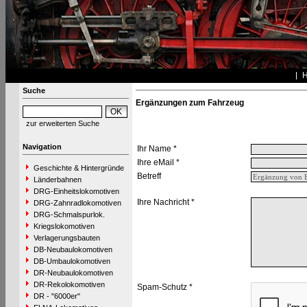
Suche
Ergänzungen zum Fahrzeug
zur erweiterten Suche
Navigation
Ihr Name *
Ihre eMail *
Geschichte & Hintergründe
Betreff
Länderbahnen
DRG-Einheitslokomotiven
Ihre Nachricht *
DRG-Zahnradlokomotiven
DRG-Schmalspurlok.
Kriegslokomotiven
Verlagerungsbauten
DB-Neubaulokomotiven
DB-Umbaulokomotiven
DR-Neubaulokomotiven
DR-Rekolokomotiven
Spam-Schutz *
DR - "6000er"