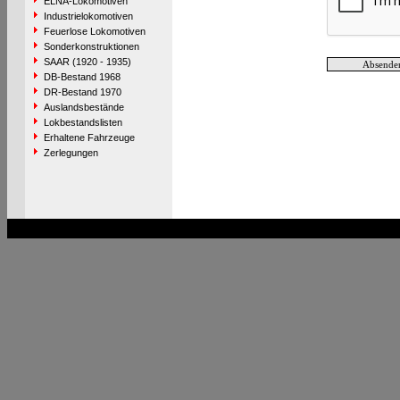
ELNA-Lokomotiven
Industrielokomotiven
Feuerlose Lokomotiven
Sonderkonstruktionen
SAAR (1920 - 1935)
DB-Bestand 1968
DR-Bestand 1970
Auslandsbestände
Lokbestandslisten
Erhaltene Fahrzeuge
Zerlegungen