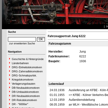
Suche
Fahrzeugportrait Jung 6222
zur erweiterten Suche
Fahrzeugstamm
Hersteller:
Jung
Navigation
Fabriknummer:
6222
Geschichte & Hintergründe
Baujahr:
1936
Länderbahnen
DRG-Einheitslokomotiven
DRG-Zahnradlokomotiven
DRG-Schmalspurlok.
Kriegslokomotiven
Verlagerungsbauten
Lebenslauf
DB-Neubaulokomotiven
24.03.1936
Auslieferung an KFBE - Köln-
DB-Umbaulokomotiven
01.01.1955
=> KFBE - Kölner Verkehrs-Be
DR-Neubaulokomotiven
12.03.1959
Außerdienststellung
DR-Rekolokomotiven
DR - "6000er"
08.05.1959
an WLH - Westfälische Lokomo