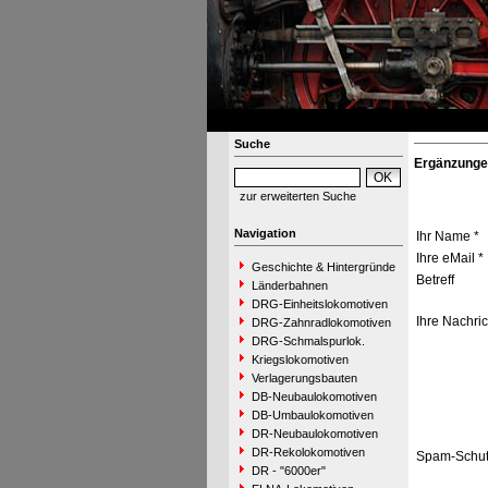
Suche
Ergänzunge
zur erweiterten Suche
Navigation
Ihr Name *
Ihre eMail *
Geschichte & Hintergründe
Betreff
Länderbahnen
DRG-Einheitslokomotiven
Ihre Nachric
DRG-Zahnradlokomotiven
DRG-Schmalspurlok.
Kriegslokomotiven
Verlagerungsbauten
DB-Neubaulokomotiven
DB-Umbaulokomotiven
DR-Neubaulokomotiven
DR-Rekolokomotiven
Spam-Schut
DR - "6000er"