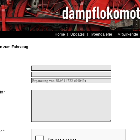
Home
Updates
Typengalerie
Mitwirkende
n zum Fahrzeug
ht *
z *