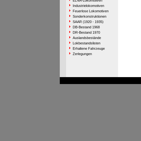
ELNA-Lokomotiven
Industrielokomotiven
Feuerlose Lokomotiven
Sonderkonstruktionen
SAAR (1920 - 1935)
DB-Bestand 1968
DR-Bestand 1970
Auslandsbestände
Lokbestandslisten
Erhaltene Fahrzeuge
Zerlegungen