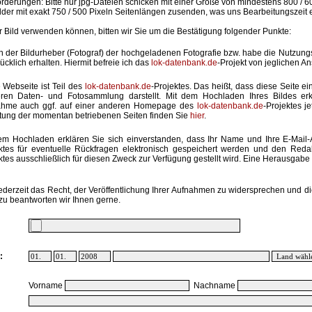
rderungen: Bitte nur jpg-Dateien schicken mit einer Größe von mindestens 800 / 6
lder mit exakt 750 / 500 Pixeln Seitenlängen zusenden, was uns Bearbeitungszeit 
hr Bild verwenden können, bitten wir Sie um die Bestätigung folgender Punkte:
in der Bildurheber (Fotograf) der hochgeladenen Fotografie bzw. habe die Nutzun
ücklich erhalten. Hiermit befreie ich das
lok-datenbank.de
-Projekt von jeglichen A
 Webseite ist Teil des
lok-datenbank.de
-Projektes. Das heißt, dass diese Seite ei
ren Daten- und Fotosammlung darstellt. Mit dem Hochladen Ihres Bildes erk
ahme auch ggf. auf einer anderen Homepage des
lok-datenbank.de
-Projektes j
stung der momentan betriebenen Seiten finden Sie
hier
.
em Hochladen erklären Sie sich einverstanden, dass Ihr Name und Ihre E-Mail
ktes für eventuelle Rückfragen elektronisch gespeichert werden und den Red
ktes ausschließlich für diesen Zweck zur Verfügung gestellt wird. Eine Herausgabe an
ederzeit das Recht, der Veröffentlichung Ihrer Aufnahmen zu widersprechen und di
zu beantworten wir Ihnen gerne.
:
Vorname
Nachname