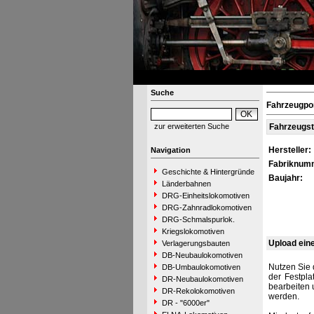
Suche
Fahrzeugpo
zur erweiterten Suche
Fahrzeugs
Hersteller:
Navigation
Fabriknum
Geschichte & Hintergründe
Baujahr:
Länderbahnen
DRG-Einheitslokomotiven
DRG-Zahnradlokomotiven
DRG-Schmalspurlok.
Kriegslokomotiven
Upload ein
Verlagerungsbauten
DB-Neubaulokomotiven
Nutzen Sie 
DB-Umbaulokomotiven
der Festpla
DR-Neubaulokomotiven
bearbeiten 
DR-Rekolokomotiven
werden.
DR - "6000er"