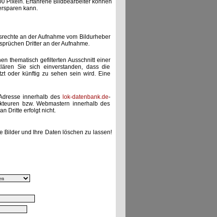
00 Pixeln. Erfahrene Bildbearbeiter können
ersparen kann.
gsrechte an der Aufnahme vom Bildurheber
nsprüchen Dritter an der Aufnahme.
nen thematisch gefilterten Ausschnitt einer
lären Sie sich einverstanden, dass die
etzt oder künftig zu sehen sein wird. Eine
-Adresse innerhalb des
lok-datenbank.de
-
akteuren bzw. Webmastern innerhalb des
 Dritte erfolgt nicht.
e Bilder und Ihre Daten löschen zu lassen!