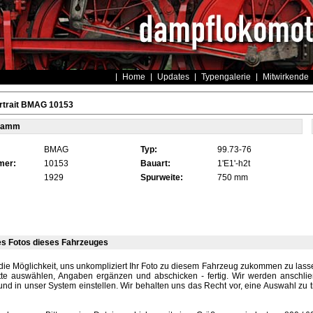
Home
Updates
Typengalerie
Mitwirkende
rtrait BMAG 10153
tamm
BMAG
Typ:
99.73-76
mer:
10153
Bauart:
1'E1'-h2t
1929
Spurweite:
750 mm
es Fotos dieses Fahrzeuges
die Möglichkeit, uns unkompliziert Ihr Foto zu diesem Fahrzeug zukommen zu lassen
tte auswählen, Angaben ergänzen und abschicken - fertig. Wir werden anschli
und in unser System einstellen. Wir behalten uns das Recht vor, eine Auswahl zu t