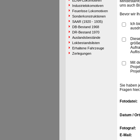
ELNA-Lokomotiven
Mindestanfo
uns auch Bi
Industrielokomotiven
Feuerlose Lokomotiven
Bevor wir I
Sonderkonstruktionen
SAAR (1920 - 1935)
Ich b
DB-Bestand 1968
ausdr
DR-Bestand 1970
Auslandsbestände
Diese
Lokbestandslisten
größe
Aufn
Erhaltene Fahrzeuge
Aufli
Zerlegungen
Mit d
Proje
Proje
Sie haben j
Fragen hier
Fotodatei:
Datum / Ort
Fotograf:
E-Mail: