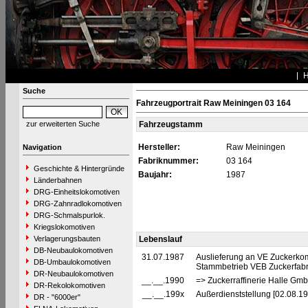
Suche
Fahrzeugportrait Raw Meiningen 03 164
zur erweiterten Suche
Fahrzeugstamm
Hersteller:
Raw Meiningen
Navigation
Fabriknummer:
03 164
Geschichte & Hintergründe
Baujahr:
1987
Länderbahnen
DRG-Einheitslokomotiven
DRG-Zahnradlokomotiven
DRG-Schmalspurlok.
Kriegslokomotiven
Verlagerungsbauten
Lebenslauf
DB-Neubaulokomotiven
31.07.1987
Auslieferung an VE Zuckerkom
DB-Umbaulokomotiven
Stammbetrieb VEB Zuckerfabrik
DR-Neubaulokomotiven
__.__.1990
=> Zuckerraffinerie Halle GmbH
DR-Rekolokomotiven
__.__.199x
Außerdienststellung [02.08.19
DR - "6000er"