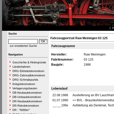
Suche
Fahrzeugportrait Raw Meiningen 03 125
zur erweiterten Suche
Fahrzeugstamm
Hersteller:
Raw Meiningen
Navigation
Fabriknummer:
03 125
Geschichte & Hintergründe
Baujahr:
1986
Länderbahnen
DRG-Einheitslokomotiven
DRG-Zahnradlokomotiven
DRG-Schmalspurlok.
Kriegslokomotiven
Verlagerungsbauten
Lebenslauf
DB-Neubaulokomotiven
22.08.1986
Auslieferung an BV Lauchha
DB-Umbaulokomotiven
01.07.1990
=> BVL - Braunkohlenveredl
DR-Neubaulokomotiven
__.__.199x
Aufstellung als Denkmal, Tec
DR-Rekolokomotiven
DR - "6000er"