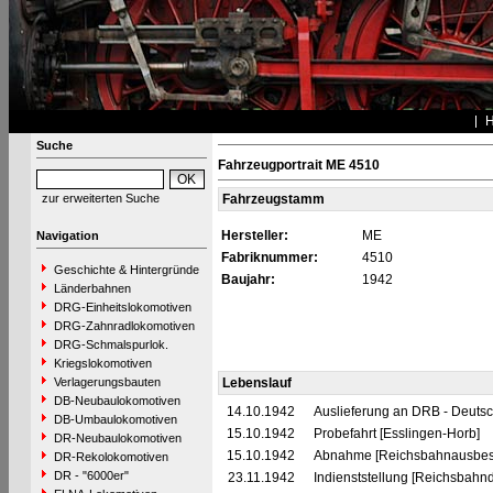
Suche
Fahrzeugportrait ME 4510
zur erweiterten Suche
Fahrzeugstamm
Hersteller:
ME
Navigation
Fabriknummer:
4510
Geschichte & Hintergründe
Baujahr:
1942
Länderbahnen
DRG-Einheitslokomotiven
DRG-Zahnradlokomotiven
DRG-Schmalspurlok.
Kriegslokomotiven
Verlagerungsbauten
Lebenslauf
DB-Neubaulokomotiven
14.10.1942
Auslieferung an DRB - Deuts
DB-Umbaulokomotiven
15.10.1942
Probefahrt [Esslingen-Horb]
DR-Neubaulokomotiven
15.10.1942
Abnahme [Reichsbahnausbess
DR-Rekolokomotiven
DR - "6000er"
23.11.1942
Indienststellung [Reichsbahnd