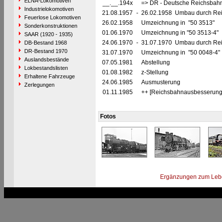
ELNA-Lokomotiven
__.__.194x
=> DR - Deutsche Reichsbahn
Industrielokomotiven
21.08.1957
-
26.02.1958 Umbau durch Reic
Feuerlose Lokomotiven
26.02.1958
Umzeichnung in "50 3513"
Sonderkonstruktionen
01.06.1970
Umzeichnung in "50 3513-4"
SAAR (1920 - 1935)
24.06.1970
-
31.07.1970 Umbau durch Reic
DB-Bestand 1968
DR-Bestand 1970
31.07.1970
Umzeichnung in "50 0048-4"
Auslandsbestände
07.05.1981
Abstellung
Lokbestandslisten
01.08.1982
z-Stellung
Erhaltene Fahrzeuge
24.06.1985
Ausmusterung
Zerlegungen
01.11.1985
++ [Reichsbahnausbesserungs
Fotos
Ergänzungen zum Leb