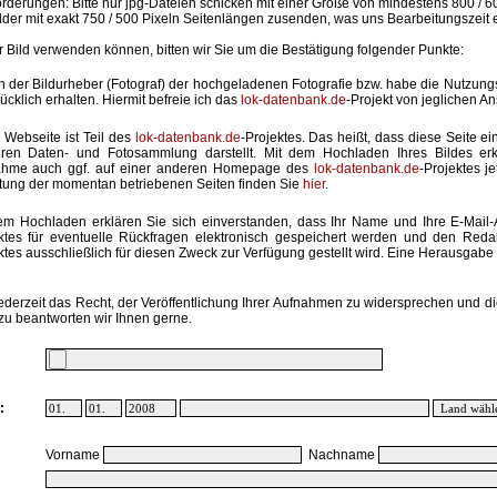
rderungen: Bitte nur jpg-Dateien schicken mit einer Größe von mindestens 800 / 6
lder mit exakt 750 / 500 Pixeln Seitenlängen zusenden, was uns Bearbeitungszeit 
hr Bild verwenden können, bitten wir Sie um die Bestätigung folgender Punkte:
in der Bildurheber (Fotograf) der hochgeladenen Fotografie bzw. habe die Nutzun
ücklich erhalten. Hiermit befreie ich das
lok-datenbank.de
-Projekt von jeglichen A
 Webseite ist Teil des
lok-datenbank.de
-Projektes. Das heißt, dass diese Seite ei
ren Daten- und Fotosammlung darstellt. Mit dem Hochladen Ihres Bildes erk
ahme auch ggf. auf einer anderen Homepage des
lok-datenbank.de
-Projektes j
stung der momentan betriebenen Seiten finden Sie
hier
.
em Hochladen erklären Sie sich einverstanden, dass Ihr Name und Ihre E-Mail
ktes für eventuelle Rückfragen elektronisch gespeichert werden und den Red
ktes ausschließlich für diesen Zweck zur Verfügung gestellt wird. Eine Herausgabe an
ederzeit das Recht, der Veröffentlichung Ihrer Aufnahmen zu widersprechen und di
zu beantworten wir Ihnen gerne.
:
Vorname
Nachname