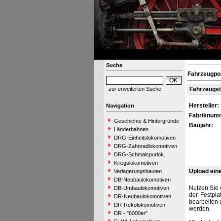
Suche
Fahrzeugpor
zur erweiterten Suche
Fahrzeugs
Hersteller:
Navigation
Fabriknum
Geschichte & Hintergründe
Baujahr:
Länderbahnen
DRG-Einheitslokomotiven
DRG-Zahnradlokomotiven
DRG-Schmalspurlok.
Kriegslokomotiven
Upload ein
Verlagerungsbauten
DB-Neubaulokomotiven
Nutzen Sie 
DB-Umbaulokomotiven
der Festpla
DR-Neubaulokomotiven
bearbeiten 
DR-Rekolokomotiven
werden.
DR - "6000er"