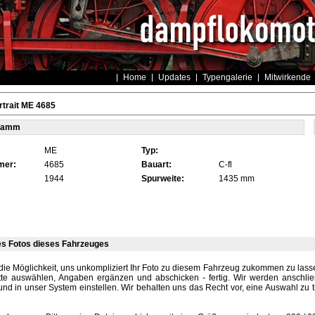
Home
Updates
Typengalerie
Mitwirkende
trait ME 4685
tamm
ME
Typ:
mer:
4685
Bauart:
C-fl
1944
Spurweite:
1435 mm
es Fotos dieses Fahrzeuges
die Möglichkeit, uns unkompliziert Ihr Foto zu diesem Fahrzeug zukommen zu lassen
tte auswählen, Angaben ergänzen und abschicken - fertig. Wir werden anschli
und in unser System einstellen. Wir behalten uns das Recht vor, eine Auswahl zu t