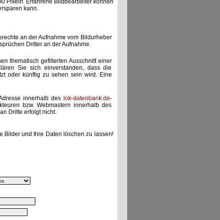
00 Pixeln. Erfahrene Bildbearbeiter können
ersparen kann.
gsrechte an der Aufnahme vom Bildurheber
nsprüchen Dritter an der Aufnahme.
nen thematisch gefilterten Ausschnitt einer
lären Sie sich einverstanden, dass die
etzt oder künftig zu sehen sein wird. Eine
-Adresse innerhalb des
lok-datenbank.de
-
akteuren bzw. Webmastern innerhalb des
 Dritte erfolgt nicht.
e Bilder und Ihre Daten löschen zu lassen!