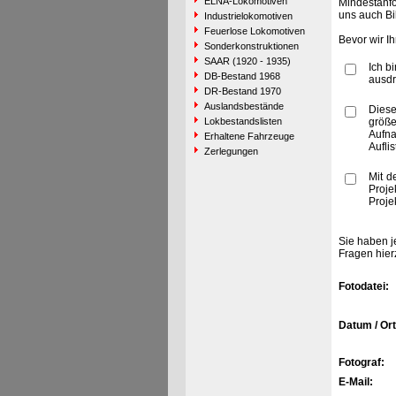
ELNA-Lokomotiven
Mindestanfo
uns auch Bi
Industrielokomotiven
Feuerlose Lokomotiven
Bevor wir I
Sonderkonstruktionen
SAAR (1920 - 1935)
Ich b
DB-Bestand 1968
ausdr
DR-Bestand 1970
Auslandsbestände
Diese
Lokbestandslisten
größe
Aufn
Erhaltene Fahrzeuge
Aufli
Zerlegungen
Mit d
Proje
Proje
Sie haben j
Fragen hier
Fotodatei:
Datum / Ort
Fotograf:
E-Mail: