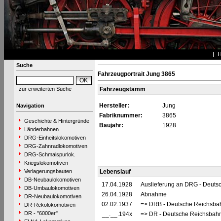
Suche
Fahrzeugportrait Jung 3865
zur erweiterten Suche
Fahrzeugstamm
Hersteller:
Jung
Navigation
Fabriknummer:
3865
Geschichte & Hintergründe
Baujahr:
1928
Länderbahnen
DRG-Einheitslokomotiven
DRG-Zahnradlokomotiven
DRG-Schmalspurlok.
Kriegslokomotiven
Verlagerungsbauten
Lebenslauf
DB-Neubaulokomotiven
17.04.1928
Auslieferung an DRG - Deutsc
DB-Umbaulokomotiven
26.04.1928
Abnahme
DR-Neubaulokomotiven
02.02.1937
=> DRB - Deutsche Reichsbah
DR-Rekolokomotiven
DR - "6000er"
__.__.194x
=> DR - Deutsche Reichsbahn