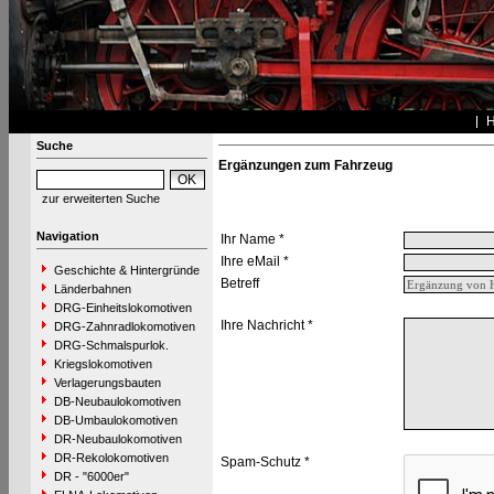
Suche
Ergänzungen zum Fahrzeug
zur erweiterten Suche
Navigation
Ihr Name *
Ihre eMail *
Geschichte & Hintergründe
Betreff
Länderbahnen
DRG-Einheitslokomotiven
Ihre Nachricht *
DRG-Zahnradlokomotiven
DRG-Schmalspurlok.
Kriegslokomotiven
Verlagerungsbauten
DB-Neubaulokomotiven
DB-Umbaulokomotiven
DR-Neubaulokomotiven
DR-Rekolokomotiven
Spam-Schutz *
DR - "6000er"