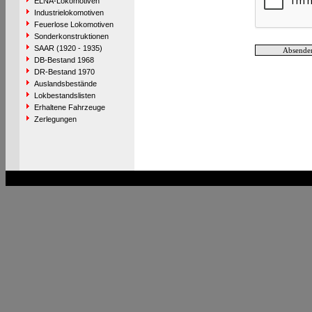
ELNA-Lokomotiven
Industrielokomotiven
Feuerlose Lokomotiven
Sonderkonstruktionen
SAAR (1920 - 1935)
DB-Bestand 1968
DR-Bestand 1970
Auslandsbestände
Lokbestandslisten
Erhaltene Fahrzeuge
Zerlegungen