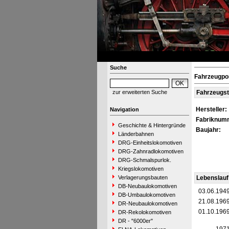
Suche
Fahrzeugpor
zur erweiterten Suche
Fahrzeugs
Hersteller:
Navigation
Fabriknum
Geschichte & Hintergründe
Baujahr:
Länderbahnen
DRG-Einheitslokomotiven
DRG-Zahnradlokomotiven
DRG-Schmalspurlok.
Kriegslokomotiven
Verlagerungsbauten
Lebenslauf
DB-Neubaulokomotiven
03.06.194
DB-Umbaulokomotiven
21.08.196
DR-Neubaulokomotiven
01.10.196
DR-Rekolokomotiven
DR - "6000er"