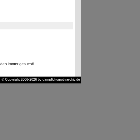
den immer gesucht!
© Copyright 2006-2026 by dampflokomotivarchiv.de