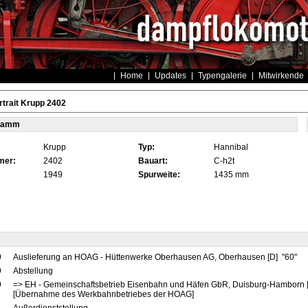
Home
Updates
Typengalerie
Mitwirkende
trait Krupp 2402
tamm
Krupp
Typ:
Hannibal
mer:
2402
Bauart:
C-h2t
1949
Spurweite:
1435 mm
9
Auslieferung an HOAG - Hüttenwerke Oberhausen AG, Oberhausen [D] "60"
9
Abstellung
9
=> EH - Gemeinschaftsbetrieb Eisenbahn und Häfen GbR, Duisburg-Hamborn 
[Übernahme des Werkbahnbetriebes der HOAG]