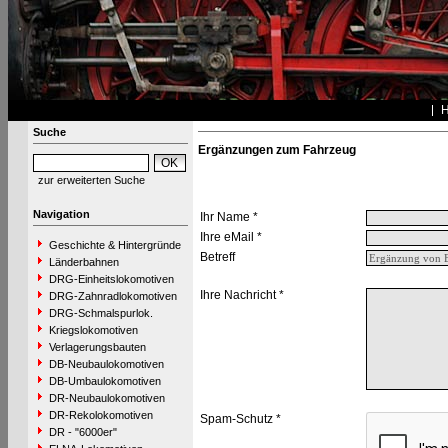
Suche
Ergänzungen zum Fahrzeug
zur erweiterten Suche
Navigation
Ihr Name *
Ihre eMail *
Geschichte & Hintergründe
Betreff
Länderbahnen
DRG-Einheitslokomotiven
Ihre Nachricht *
DRG-Zahnradlokomotiven
DRG-Schmalspurlok.
Kriegslokomotiven
Verlagerungsbauten
DB-Neubaulokomotiven
DB-Umbaulokomotiven
DR-Neubaulokomotiven
DR-Rekolokomotiven
Spam-Schutz *
DR - "6000er"