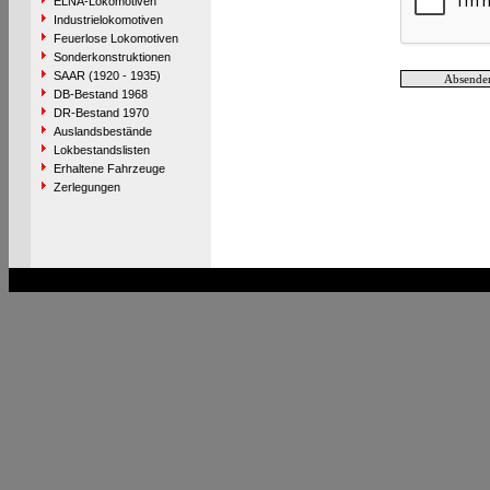
ELNA-Lokomotiven
Industrielokomotiven
Feuerlose Lokomotiven
Sonderkonstruktionen
SAAR (1920 - 1935)
DB-Bestand 1968
DR-Bestand 1970
Auslandsbestände
Lokbestandslisten
Erhaltene Fahrzeuge
Zerlegungen