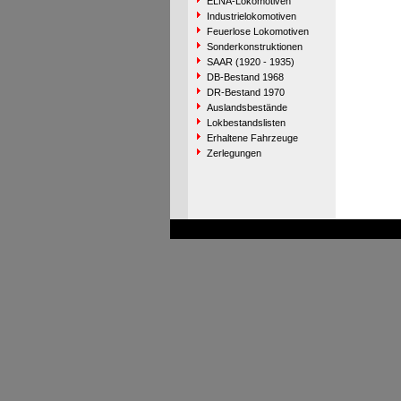
ELNA-Lokomotiven
Industrielokomotiven
Feuerlose Lokomotiven
Sonderkonstruktionen
SAAR (1920 - 1935)
DB-Bestand 1968
DR-Bestand 1970
Auslandsbestände
Lokbestandslisten
Erhaltene Fahrzeuge
Zerlegungen