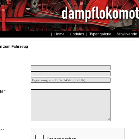
Home
Updates
Typengalerie
Mitwirkende
n zum Fahrzeug
ht *
z *