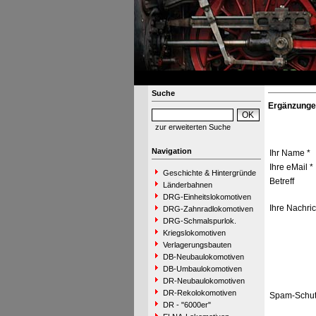
Suche
Ergänzunge
zur erweiterten Suche
Navigation
Ihr Name *
Ihre eMail *
Geschichte & Hintergründe
Betreff
Länderbahnen
DRG-Einheitslokomotiven
Ihre Nachric
DRG-Zahnradlokomotiven
DRG-Schmalspurlok.
Kriegslokomotiven
Verlagerungsbauten
DB-Neubaulokomotiven
DB-Umbaulokomotiven
DR-Neubaulokomotiven
DR-Rekolokomotiven
Spam-Schut
DR - "6000er"