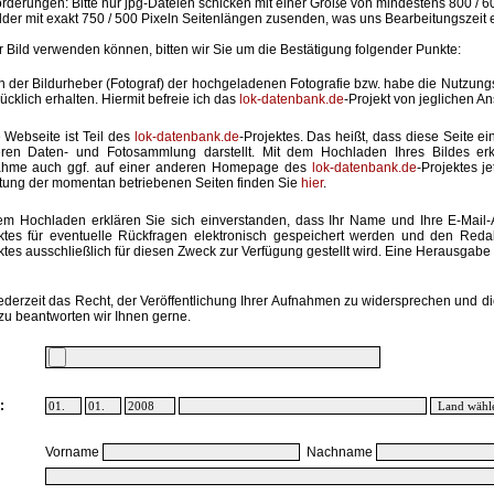
rderungen: Bitte nur jpg-Dateien schicken mit einer Größe von mindestens 800 / 6
lder mit exakt 750 / 500 Pixeln Seitenlängen zusenden, was uns Bearbeitungszeit 
hr Bild verwenden können, bitten wir Sie um die Bestätigung folgender Punkte:
in der Bildurheber (Fotograf) der hochgeladenen Fotografie bzw. habe die Nutzun
ücklich erhalten. Hiermit befreie ich das
lok-datenbank.de
-Projekt von jeglichen A
 Webseite ist Teil des
lok-datenbank.de
-Projektes. Das heißt, dass diese Seite ei
ren Daten- und Fotosammlung darstellt. Mit dem Hochladen Ihres Bildes erk
ahme auch ggf. auf einer anderen Homepage des
lok-datenbank.de
-Projektes j
stung der momentan betriebenen Seiten finden Sie
hier
.
em Hochladen erklären Sie sich einverstanden, dass Ihr Name und Ihre E-Mail
ktes für eventuelle Rückfragen elektronisch gespeichert werden und den Red
ktes ausschließlich für diesen Zweck zur Verfügung gestellt wird. Eine Herausgabe an
ederzeit das Recht, der Veröffentlichung Ihrer Aufnahmen zu widersprechen und di
zu beantworten wir Ihnen gerne.
:
Vorname
Nachname