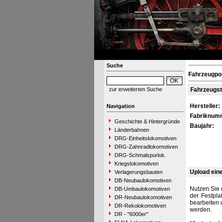
Suche
Fahrzeugpo
zur erweiterten Suche
Fahrzeugs
Hersteller:
Navigation
Fabriknum
Geschichte & Hintergründe
Baujahr:
Länderbahnen
DRG-Einheitslokomotiven
DRG-Zahnradlokomotiven
DRG-Schmalspurlok.
Kriegslokomotiven
Upload ein
Verlagerungsbauten
DB-Neubaulokomotiven
Nutzen Sie 
DB-Umbaulokomotiven
der Festpla
DR-Neubaulokomotiven
bearbeiten 
DR-Rekolokomotiven
werden.
DR - "6000er"