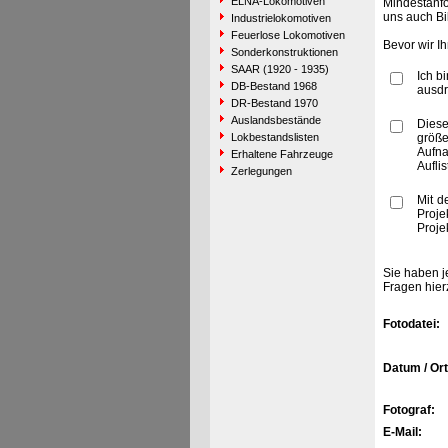
ELNA-Lokomotiven
Mindestanfo
uns auch Bi
Industrielokomotiven
Feuerlose Lokomotiven
Bevor wir I
Sonderkonstruktionen
SAAR (1920 - 1935)
Ich b
DB-Bestand 1968
ausdr
DR-Bestand 1970
Auslandsbestände
Diese
Lokbestandslisten
größe
Aufn
Erhaltene Fahrzeuge
Aufli
Zerlegungen
Mit d
Proje
Proje
Sie haben j
Fragen hier
Fotodatei:
Datum / Ort
Fotograf:
E-Mail: