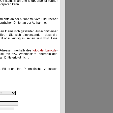
00 Pixeln. Erfahrene Bildbearbeiter können
ersparen kann.
gsrechte an der Aufnahme vom Bildurheber
nsprüchen Dritter an der Aufnahme.
nen thematisch gefilterten Ausschnitt einer
lären Sie sich einverstanden, dass die
etzt oder künftig zu sehen sein wird. Eine
-Adresse innerhalb des
lok-datenbank.de
-
akteuren bzw. Webmastern innerhalb des
 Dritte erfolgt nicht.
e Bilder und Ihre Daten löschen zu lassen!