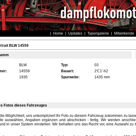
Home
Updates
Typengalerie
Mitwirkende
rtrait BLW 14559
tamm
BLW
Typ:
03
mer:
14559
Bauart:
2'C1'-h2
1935
Spurweite:
1435 mm
es Fotos dieses Fahrzeuges
die Möglichkeit, uns unkompliziert Ihr Foto zu diesem Fahrzeug zukommen zu lassen
tte auswählen, Angaben ergänzen und abschicken - fertig. Wir werden anschli
und in unser System einstellen. Wir behalten uns das Recht vor, eine Auswahl zu t