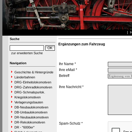
Suche
Ergänzungen zum Fahrzeug
zur erweiterten Suche
Navigation
Ihr Name *
Ihre eMail *
Geschichte & Hintergründe
Betreff
Länderbahnen
DRG-Einheitslokomotiven
Ihre Nachricht *
DRG-Zahnradlokomotiven
DRG-Schmalspurlok.
Kriegslokomotiven
Verlagerungsbauten
DB-Neubaulokomotiven
DB-Umbaulokomotiven
DR-Neubaulokomotiven
DR-Rekolokomotiven
Spam-Schutz *
DR - "6000er"