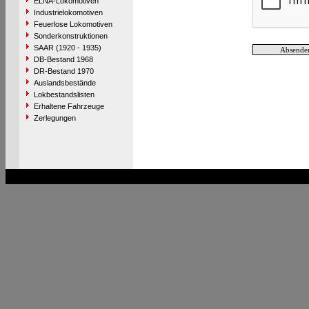
ELNA-Lokomotiven
Industrielokomotiven
Feuerlose Lokomotiven
Sonderkonstruktionen
SAAR (1920 - 1935)
DB-Bestand 1968
DR-Bestand 1970
Auslandsbestände
Lokbestandslisten
Erhaltene Fahrzeuge
Zerlegungen